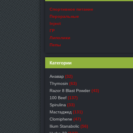
Спортивное питание
Пероральные
Inject
ГР
Липолики
Пепы
Категории
Анавар
(32)
Thymosin
(63)
Razor 8 Blast Powder
(43)
100 Beef
(137)
Spirulina
(33)
Мастаджед
(131)
Clomiphene
(47)
Ilium Stanabolic
(56)