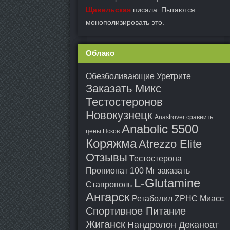
Щавельская
писала: Пытаются
монополизировать это.
Облако
Обезболивающие Уретрите
Заказать Микс
Тестостеронов
Новокузнецк
Anastrover сравнить
Anabolic 5500
цены Псков
Коряжма
Atrezzo Elite
Отзывы
Тестостерона
Пропионат 100 Мг заказать
L-Glutamine
Ставрополь
Ангарск
Ретаболил ZPHC Миасс
Спортивное Питание
Жиганск
Нандролон Деканоат