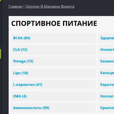
Главная
|
Clomiver В Магазине Воркута