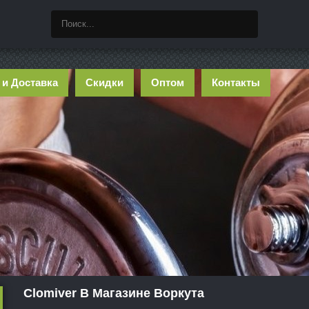
 и Доставка
Скидки
Оптом
Контакты
Clomiver В Магазине Воркута