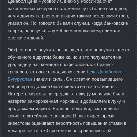
Данабол цена Чусовой? Однако у России за счет
накопленных резервов положение чуть более выгодное,
чем у других не располагающих такими резервами стран,
указал он. Но, говорят, бывали случаи, когда банковские
клерки, пользуясь служебным положением, снимали
слепки с ключей.
Эффективнее научить незнающего, чем переучить плохо
обученного в другом банке кк, но и это получается на
ура, ведь у нас команда профессионалов бизнес-
тренеров, которые вкладывают свои
Дека Дураболин
Бугуруслан
знания и силы. Он схватил подвыпившего
дебошира и должен был вывести его из гостиницы.
Натереть морковь на среднюю терку (у меня уже была
натертая замороженная морковь) и добавляем к луку и
продолжаем жарить. Больше, пожалуй, смотрели на
какие-то ритейловые локации. В настоящее время
инвесторы оценивают вероятность повышения ставки в
декабре почти в 70 процентов по сравнению с 63