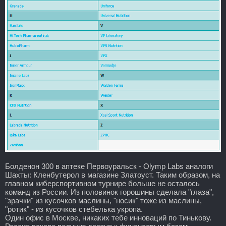
Болденон 300 в аптеке Первоуральск - Olymp Labs аналоги
Шахты: Кленбутерол в магазине Златоуст. Таким образом, на
главном киберспортивном турнире больше не осталось
команд из России. Из половинок горошины сделала "глаза",
"зрачки" из кусочков маслины, "носик" тоже из маслины,
"ротик" - из кусочков стебелька укропа.
Один офис в Москве, никаких тебе инноваций по Тинькову.