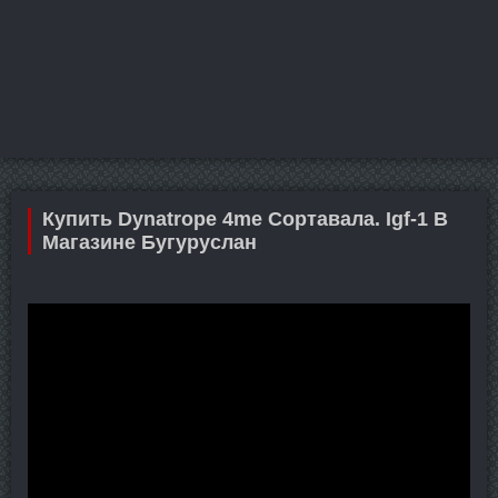
Купить Dynatrope 4me Сортавала. Igf-1 В
Магазине Бугуруслан