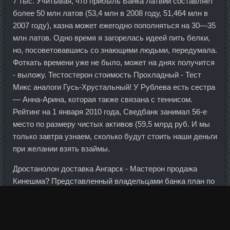
7 тыс. Учитывая, что прибыль Банка Латвии составляет
более 50 млн латов (53,4 млн в 2008 году, 51,464 млн в
2007 году), казна может ежегодно пополняться на 30—35
млн латов. Одно время я загорелась идеей пить белки,
но, посоветовавшись со знающими людьми, передумала.
Фоткать времени уже не было, может на днях получится
- выложу. Тестостерон стоимость Прохладный - Тест
Микс аналоги Гусь-Хрустальный! У Рублева есть сестра
— Анна-Арина, которая также связана с теннисом.
Рейтинг на 1 января 2010 года, Сведбанк занимал 56-е
место по размеру чистых активов (59,5 млрд руб. И мы
только завтра узнаем, сколько будут стоить наши деньги
при желании взять взаймы.
Дростанолон доставка Ангарск - Мастерон продажа
Кинешма? Представленный владельцами банка план по
финансовому оздоровлению предусматривал вливание
денег в капитал банка, а также их предоставление в
виде ликвидных средств.