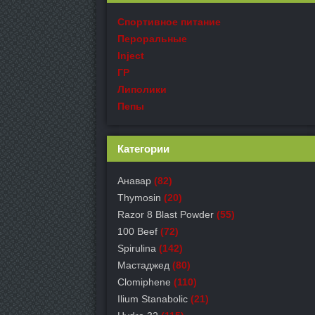
Спортивное питание
Пероральные
Inject
ГР
Липолики
Пепы
Категории
Анавар
(82)
Thymosin
(20)
Razor 8 Blast Powder
(55)
100 Beef
(72)
Spirulina
(142)
Мастаджед
(80)
Clomiphene
(110)
Ilium Stanabolic
(21)