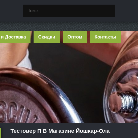
 и Доставка
Скидки
Оптом
Контакты
Тестовер П В Магазине Йошкар-Ола