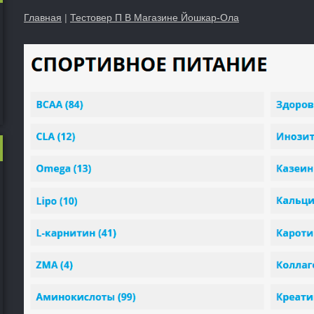
Главная
|
Тестовер П В Магазине Йошкар-Ола