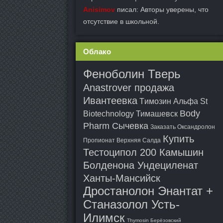
Anisimov
писал: Авторы уверены, что
отсутствие в школьной.
Облако
Феноболин Тверь
Anastrover продажа
Ивантеевка
Tимозин Альфа St
Body
Biotechnology Тимашевск
Pharm Сычевка
Заказать Оксандролон
Купить
Пропионат Верхняя Салда
Тестоципол 200 Камышин
Болденона Ундециленат
Ханты-Мансийск
Дростанолон Энантат +
Станазолол Усть-
Илимск
Thymosin Берёзовский