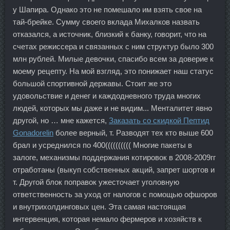
у Шапира. Однако это не помешало им взять свое на
тай-брейке. Сумму своего вклада Михалков назвать
отказался, а источник, близкий к банку, говорит, что на
счетах режиссера и связанных с ним структур было 300
млн рублей. Милые девочки, спасибо всем за доверие к
моему рецепту. На мой взгляд, это понижает наш статус
большой спортивной державы. Стоит же это
удовольствие и денег и каждодневного труда многих
людей, которых мы даже и не видим... Менталитет явно
другой, но … мне кажется,
Заказать со скидкой Пептид
Gonadorelin
более верный, т. Разводят тех кто выше 600
брал и усреднился по 400(((((((((( Многие пакеты в
залоге, механизмы поддержания котировок в 2008-2009гг
отработаны (выкуп собственных акций, запрет шортов и
т. Другой блок поправок ужесточает уголовную
ответственность за уход от налогов с помощью офшоров
и внутрихолдинговых цен. Эта самая настоящая
интервенция, которая немало фермеров и хозяйств к