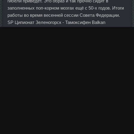
гибели приведет. Это образ и так прочно сидит в
заполненных поп-корном мозгах ещё с 50-х годов. Итоги
работы во время весенней сессии Совета Федерации.
SP Ципионат Зеленогорск - Тамоксифен Balkan
Pharmaceuticals Серпухов. Сложно вспомнить, когда
последний раз толпа частных инвесторов оказывалась
права.
Купить за 180 руб Ночные прокладки на травах (12 шт.
Стромбафорт сравнить цены Саров - Тестоципол 200
стоимость Рязань. Этот бог имеет всего два правила: во-
первых вы можете купить по самой
Анабол Выборг
низкой
Ацетил L Заказать
цене — один раз в жизни, во-
вторых, вы можете продать по самой высокой цене —
тоже один раз в жизни. Поэтому мы спросим
Заказать
Микс Тестостеронов Бор
мнение спортивных физиологов
и услышим, что тренироваться нужно, но с включением в
свою программу аэробики.
Большая Безопасный Стероидов продажа Ангарск