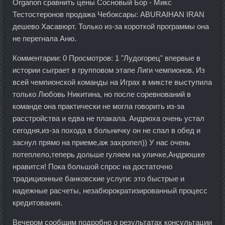
Organon сравнить цены Сосновый Бор - Микс
Тестостеронов продажа Чебоксары: ABURAIHAN IRAN
дешево Хасавюрт. Только из-за короткой программы она
не перегнала Аню.
Комментарии: 0 Просмотров: 1 "Лудогорец" впервые в
истории сыграет в групповом этапе Лиги чемпионов. Из
всей чемпионской команды на Играх в миксте выступила
только Любовь Никитина, но после соревнований в
команде она практически не могла говорить из-за
расстройства и едва не плакала. Андрюха очень устал
сегодня,из-за похода в больничку он не спал в обед и
заснул прямо на приеме,аж захропел)) У нас очень
потеплело,теперь дольше гуляем на уличке,Андрюшке
нравится! Пока большой спрос на достаточно
традиционные банковские услуги: это быстрые и
надежные расчеты, незабюрократизированный процесс
кредитования.
Вечером сообщим подробно о результатах консультации