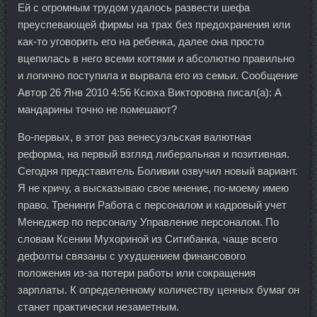
Ей с огромным трудом удалось развести шефа
преуспевающей фирмы на трах без предохранения или
как-то уговорить его на ребенка, далее она просто
вцепилась в него всеми когтями и абсолютно правильно
и логично поступила и вырвала его из семьи. Сообщение
Автор 26 Янв 2010 4:56 Ксюха Викторовна писал(а): А
мандарины точно не помешают?
Во-первых, в этот раз венесуэльская валютная
реформа, на первый взгляд либеральная и позитивная.
Сегодня представитель Боливии озвучил новый вариант.
Я не кричу, а высказываю свое мнение, по-моему имею
право. Тренинги Работа с персоналом и кадровый учет
Менеджер по персоналу Управление персоналом. По
словам Ксении Мухориной из Ситибанка, чаще всего
дефолты связаны с ухудшением финансового
положения из-за потери работы или сокращения
зарплаты. К определенному количеству ценных бумаг он
станет практически незаметным.