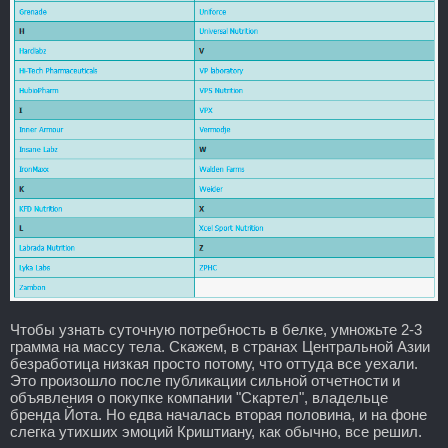
Чтобы узнать суточную потребность в белке, умножьте 2-3
грамма на массу тела. Скажем, в странах Центральной Азии
безработица низкая просто потому, что оттуда все уехали.
Это произошло после публикации сильной отчетности и
объявления о покупке компании "Скартел", владельце
бренда Йота. Но едва началась вторая половина, и на фоне
слегка утихших эмоций Криштиану, как обычно, все решил.