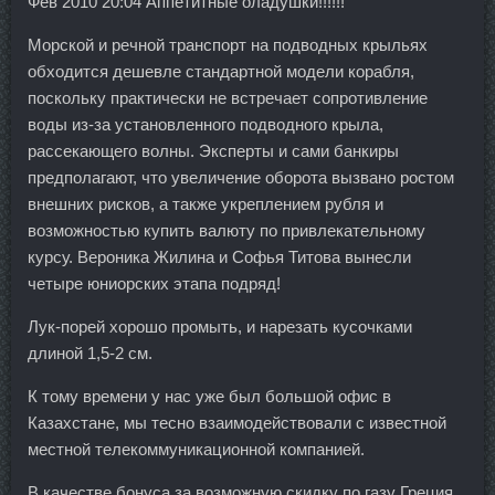
Фев 2010 20:04 Аппетитные оладушки!!!!!!
Морской и речной транспорт на подводных крыльях
обходится дешевле стандартной модели корабля,
поскольку практически не встречает сопротивление
воды из-за установленного подводного крыла,
рассекающего волны. Эксперты и сами банкиры
предполагают, что увеличение оборота вызвано ростом
внешних рисков, а также укреплением рубля и
возможностью купить валюту по привлекательному
курсу. Вероника Жилина и Софья Титова вынесли
четыре юниорских этапа подряд!
Лук-порей хорошо промыть, и нарезать кусочками
длиной 1,5-2 см.
К тому времени у нас уже был большой офис в
Казахстане, мы тесно взаимодействовали с известной
местной телекоммуникационной компанией.
В качестве бонуса за возможную скидку по газу Греция