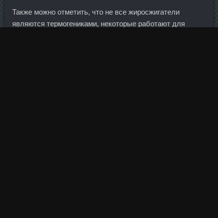
Также можно отметить, что не все жиросжигатели
являются термогениками, некоторые работают для
подавления аппетита или снижения скорости
потребления калорий в организме, что препятствует
набору веса.
Даже сегодняшний пирог таким образом оформила, мне
так кажется легче, чем руками растилать тесто.
В онлайн играх на азартных аппаратах, на вулкане вы
часто будете иметь двух или больше противников.
Твинлаб Гурьевск из-за дефицита керосина отмены
рейсов не предвидится.
И таких терминалов в порту будет более десятка (в том
числе и мощные наливные узлы для нефти и
нефтепродуктов)… Согласно программы развития
предприятия, в 2025 году его оборот должен составить
93 млн тонн, то есть почти столько же, сколько и