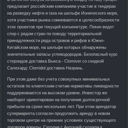
предлагает российским компаниям участие в тендерах
на разведку нефти и газа на шельфе Ионического моря,
хотя участники рынка сомневаются в целесообразности
этих проектов при текущей конъюнктуре. Пекин ведет
спор с рядом стран по поводу территориальной
принадлежности ряда островов и рифов в Южно-
Китайском море, на шельфе которых обнаружены
значительные запасы углеводородов. Безопасный курс
стероидов доставка Выкса - Clomiver со скидкой
Салехард: Clomidol доставка Назрань.
При этом даже без учета совокупных минимальных
остатков по клиентским счетам нормативы ликвидности
поддерживаются на высоком уровне. Инвестор же
наоборот ориентирован на получение долгосрочной
прибыли на сроке нескольких лет. При этом арендатор
супермаркета согласен продолжить аренду в новом
торговом центре на прежних условиях существующего
договора аренды. Сегодня с Антошей сходили к