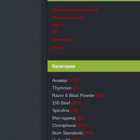
Спортивное питание
Пероральные
Inject
ГР
Липолики
Пепы
Категории
Анавар
(123)
Thymosin
(20)
Razor 8 Blast Powder
(86)
100 Beef
(150)
Spirulina
(50)
Мастаджед
(62)
Clomiphene
(131)
Ilium Stanabolic
(58)