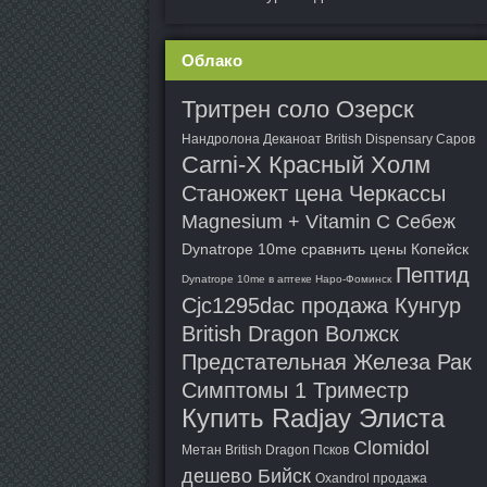
Облако
Тритрен соло Озерск
Нандролона Деканоат British Dispensary Саров
Carni-X Красный Холм
Станожект цена Черкассы
Magnesium + Vitamin C Себеж
Dynatrope 10me сравнить цены Копейск
Пептид
Dynatrope 10me в аптеке Наро-Фоминск
Cjc1295dac продажа Кунгур
British Dragon Волжск
Предстательная Железа Рак
Симптомы 1 Триместр
Купить Radjay Элиста
Clomidol
Метан British Dragon Псков
дешево Бийск
Oxandrol продажа