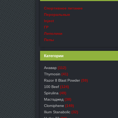
Спортивное питание
Пероральные
Inject
ГР
Липолики
Пепы
Категории
Анавар
(112)
Thymosin
(41)
Razor 8 Blast Powder
(59)
100 Beef
(124)
Spirulina
(49)
Мастаджед
(38)
Clomiphene
(149)
Ilium Stanabolic
(32)