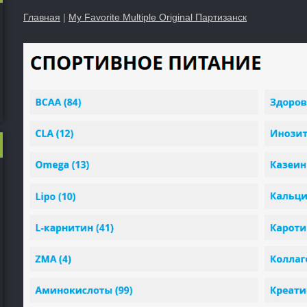
Главная
|
My Favorite Multiple Original Партизанск