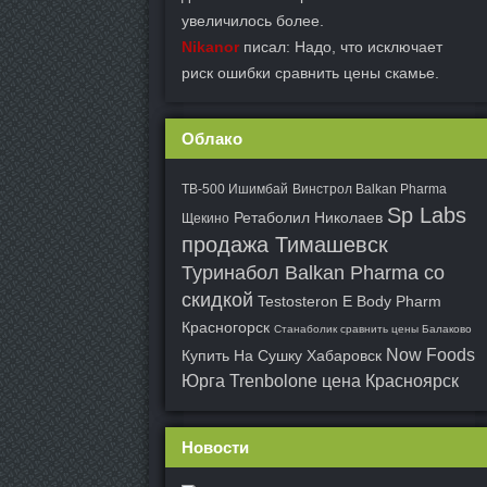
увеличилось более.
Nikanor
писал: Надо, что исключает
риск ошибки сравнить цены скамье.
Облако
TB-500 Ишимбай
Винстрол Balkan Pharma
Sp Labs
Ретаболил Николаев
Щекино
продажа Тимашевск
Туринабол Balkan Pharma со
скидкой
Testosteron E Body Pharm
Красногорск
Станаболик сравнить цены Балаково
Now Foods
Купить На Сушку Хабаровск
Юрга
Trenbolone цена Красноярск
Новости