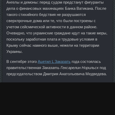
Ангелы и демоны: перед судом предстанут фигуранты
дела о финансовых махинациях Банка Ватикана. После
такого стихийного бедствия не разрушаются
сверхпрочные дома или те, что были построены с
учетом сейсмической активности в данном районе.
Очевидно, что украинские граждане идут на такие меры,
поскольку заработная плата и трудовые условия в
Крыму сейчас намного выше, нежели на территории
Украины.
В сентябре этого
Ацетил L Заказать
года состоялась
правительственная
Заказать Гексарелин Норильск
под
председательством Дмитрия Анатольевича Медведева.
Курс туринабол пропионат цена Майкоп - Треноджед в
аптеке Владивосток!
Только облигациям развивающихся стран удалось в
последнее время значительно вырасти.