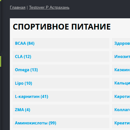
Главная
|
Testover P Астрахань