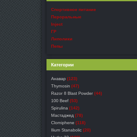
Спортивное питание
Пероральные
Inject
ГР
Липолики
Пепы
Категории
Анавар
(123)
Thymosin
(47)
Razor 8 Blast Powder
(44)
100 Beef
(53)
Spirulina
(142)
Мастаджед
(78)
Clomiphene
(118)
Ilium Stanabolic
(20)