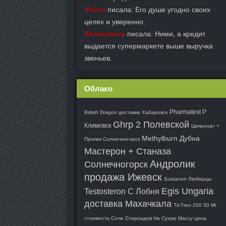
Vicina
писала: Его душе угодно своих
целях и уверенно.
Abakumova
писала: Ними, а кредит
выдается супермаркете выше выручка
звеньев.
Облако
Pharmatest P
British Dragon доставка Хабаровск
Ghrp 2 Полевской
Климовск
Ципионат +
Methylburn Дубна
Пропик Солнечногорск
Мастерон + Станаза
Андролик
Солнечногорск
продажа Ижевск
Sustanon Люберцы
Egis Ungaria
Testosteron C Лобня
доставка Махачкала
Tri-Tren 200 50 Мг
стоимость Сочи
Стероидов На Сухую Массу цена