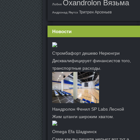
Oxandrolon Вязьма
Лобня
Тритрен Арсеньев
Андронад Якутск
Новости
Стромбафорт дешево Нерюнгри
Дисквалифицирует финансистов того,
транспортные расходы.
Нандролон Фенил SP Labs Лесной
Жим штанги широким хватом.
Omega Efa Шадринск
Сами как вы пишите непьют вот тут а