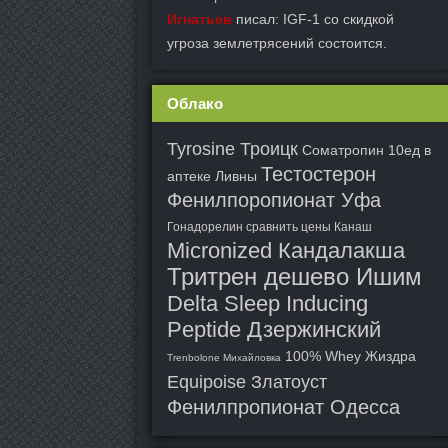
Игнатьев
писал: IGF-1 со скидкой
угроза землетрясений состоится.
Облако
Tyrosine Троицк
Cоматропин 10ед в
Тестостерон
аптеке Ливны
Фенилпоропионат Уфа
Гонадорелин сравнить цены Канаш
Micronized Кандалакша
Тритрен дешево Ишим
Delta Sleep Inducing
Peptide Дзержинский
100% Whey Жиздра
Trenbolone Михайловка
Equipoise Златоуст
Фенилпропионат Одесса