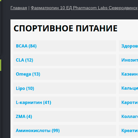
Главная
|
Фарматропин 10 ЕД Pharmacom Labs Северодвинск