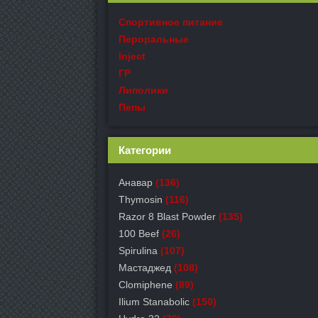
Спортивное питание
Пероральные
Inject
ГР
Липолики
Пепы
Категории
Анавар
(136)
Thymosin
(116)
Razor 8 Blast Powder
(135)
100 Beef
(26)
Spirulina
(107)
Мастаджед
(108)
Clomiphene
(89)
Ilium Stanabolic
(150)