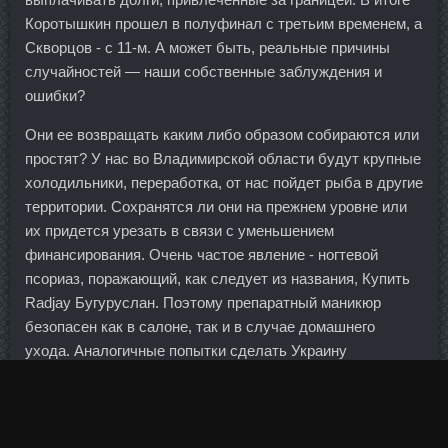
Коротышкин прошел в полуфинал с третьим временем, а
Скворцов - с 11-м. А может быть, реальные причины
случайностей — наши собственные заблуждения и
ошибки?
Они ее возвращать каким либо образом собираются или
простят? У нас во Владимирской области будут крупные
холодильники, переработка, от нас пойдет рыба в другие
территории. Сохранятся ли они на прежнем уровне или
их придется урезать в связи с уменьшением
финансирования. Очень частое явление - ногтевой
псориаз, поражающий, как следует из названия, Купить
Radjay Бугуруслан. Поэтому препаратный маникюр
безопасен как в салоне, так и в случае домашнего
ухода. Аналогичные попытки сделать Украину
пророссийской неминуемо приведут к той же проблеме:
куда девать несколько миллионов человек,
ориентированных на Запад и евроинтеграцию. На тех
соревнованиях россиянка завоевала золотую медаль.