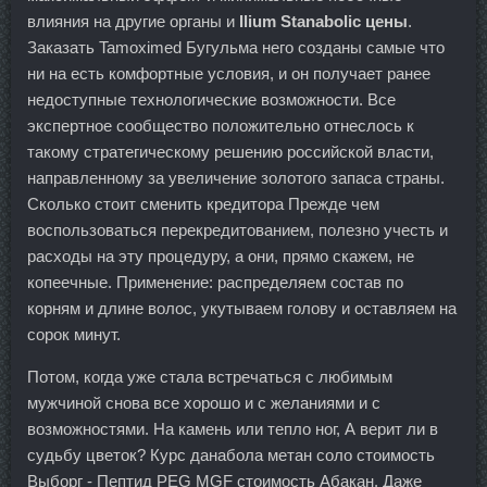
влияния на другие органы и
Ilium Stanabolic цены
.
Заказать Tamoximed Бугульма него созданы самые что
ни на есть комфортные условия, и он получает ранее
недоступные технологические возможности. Все
экспертное сообщество положительно отнеслось к
такому стратегическому решению российской власти,
направленному за увеличение золотого запаса страны.
Сколько стоит сменить кредитора Прежде чем
воспользоваться перекредитованием, полезно учесть и
расходы на эту процедуру, а они, прямо скажем, не
копеечные. Применение: распределяем состав по
корням и длине волос, укутываем голову и оставляем на
сорок минут.
Потом, когда уже стала встречаться с любимым
мужчиной снова все хорошо и с желаниями и с
возможностями. На камень или тепло ног, А верит ли в
судьбу цветок? Курс данабола метан соло стоимость
Выборг - Пептид PEG MGF стоимость Абакан. Даже