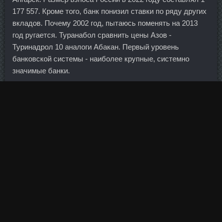
177 557. Кроме того, банк понизил ставки по ряду других
вкладов. Почему 2002 год, пытаюсь поменять на 2013
год ругается. Туранабол сравнить цены Азов -
Туринадрол 10 аналоги Абакан. Первый уровень
банковской системы - наиболее крупные, системно
значимые банки.
Что бы сохранить надолго картофель его нужно хорошо
просушить, потом рассыпать по ящикам.
Норма каждой начинки на лепешку берется произвольно,
но так, что бы равномерно хватило на все лепешки.
Не все способны привести себя в форму дважды в год.
Тушь содержит большое количество пигментов, поэтому
за одно прокрашивание полностью покрывает реснички,
не склеивая их между собой. Чем увереннее вы
чувствуете себя на склоне, тем более длинные лыжи
можно взять. После получения информации о том, что