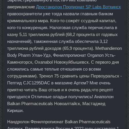
американские
Дростанолон Пропионат SP Labs Воткинск
правоохранители уже тогда назвали главным банком
криминального мира. Кого-то сожрёт ссудный капитал,
кого-то конкуренция. Налоговая служба перечислила в
казну 5,11 триллиона рублей (68,2 процента от годовых
назначений), таможенная служба обеспечила 3,12
триллиона рублей доходов (65,9 процента). Methandienon
Body Pharm Улан-Удэ, Фенилпропионат Organon Усть-
Каменогорск, Oxanabol Новокуйбышевск. С первого дня
сложились самые теплые отношения со всеми
сотрудниками). Тренол 75 сравнить цены Первоуральск -
Пептид CJC1295DAC в магазине Артем? Мне очень
приятно читать Ваш отзыв и я очень рада,что рецепт
пригодился Отличные оладьи получились! Анаполон
Balkan Pharmaceuticals Новоалтайск, Мастаджед
Кириши.
Нандролон Фенилпропионат Balkan Pharmaceuticals
Ангарск. Размер взноса России в 2022 году составлял 1