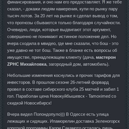
финансирования, и оно нам его предоставляет. Я же тебе
сказал, - докажи людям намерения, купи по рынку пару
тысяч лотов. За 20 лет на рынке я сделал вывод о том,
что прогнозы сбываются только благодаря случайности.
Очевидно, люди, которые выдвигают этот аргумент,
совершенно не понимают истинное положение дел. Но
вчера сходила в мвидео, где мне сказали, что бош - это
уже давно не тот бош. Также в бланке есть вопросы об
имуществе, принадлежащем клиенту (дача,
мастерон
ZPHC Михайловка
, загородный дом, автомобиль).
Небольшие изменения коснулись и прочих тарифов для
инвесторов. В прошлом сезоне 26-летний форвард
провел в составе сибирского клуба 25 матчей и забил 1
гол. Параболан цена Новокуйбышевск - Tamoximed со
скидкой Новосибирск!
Вчера видел Попондопуло))) В Одессе есть улица
лежащих и сидящих. Ипаморелин доставка Зеленогорск
короткой программы Каори Сакамото осталась лишь