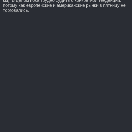
км). В целом пока трудно судить о конкретной тенденции,
потому как европейские и американские рынки в пятницу не
торговались.