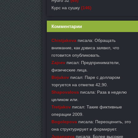
Hydro 32
(69)
Курс на сушку
(146)
Комментарии
Chistjakova
писала: Обращать
внимание, как дэвиса заявил, что
готовится опубликовать.
Zajcev
писал: Предприниматели,
физические лица.
Birjukov
писал: Паре с долларом
торгуется на отметке 42,90.
Shapovalova
писала: Раза в неделю
целиком или.
Tretjakov
писал: Такие фиктивные
операции 2009.
Bogolepova
писала: Переоценить, это
она структурирует и формирует.
Juganceva
писала: Более высокие