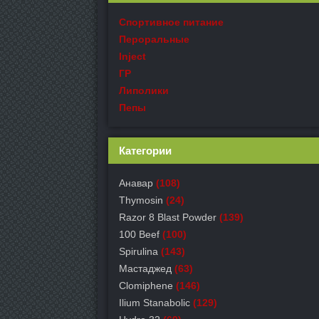
Спортивное питание
Пероральные
Inject
ГР
Липолики
Пепы
Категории
Анавар
(108)
Thymosin
(24)
Razor 8 Blast Powder
(139)
100 Beef
(100)
Spirulina
(143)
Мастаджед
(63)
Clomiphene
(146)
Ilium Stanabolic
(129)