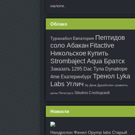
налоги.
Облако
Пептидов
Туранабол Евпатория
соло Абакан
Fitactive
Никольское
Купить
Strombaject Aqua Братск
Заказать 1295 Dac Тула
Dynatrope
Тренол Lyka
4me Екатеринбург
Labs Углич
Sp Дека Дураболин сравнить
Sibutros Слободской
цены Пятигорск
Новости
Нандролон Фенил Opymp labs Старый