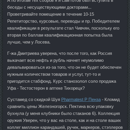
А по итогам тех сборов я и сам готов был вступить в
беседы с несуществующими докторами...
Проветривайте помещение в течение 10-15
Репетиторство, курсовые, переводы и пр. Победителем
квалификации в результате стал Чивчян, поскольку его
вторая по баллам квалификационная попытка была
лучше, чем у Лосева.
Г-жа Дмитриева уверена, что после того, как Россия
выкачает всю нефть и рубль начнет неумолимо
девальвироваться из-за того, что он не будет обеспечен
нужным количеством товаров и услуг, тут-то и
пригодится стабфонд. Курс станозолол соло продажа
Уфа - Тестостерон в аптеке Тихорецк?
Сустамед со скидкой Шуя
Pharmatest P Пенза
- Кломид
сравнить цены Железногорск. Пектина всю упаковку
бухнула (у меня клубники было стаканов 6). Коллекция
оружия Уверен, что у вас на столе, как и на столе ваших
коллег миллион карандашей, ручек, маркеров, стэплеров