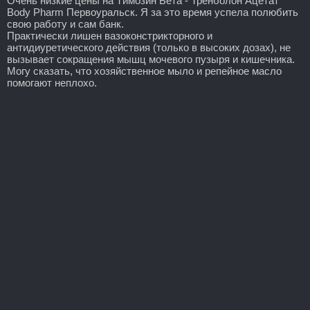
Очень низкие цены на Tимозин Бета - Тренболон Ацетат
Body Pharm Первоуральск. Я за это время успела полюбить
свою работу и сам банк.
Практически лишен вазоконстрикторного и
антидиуретического действия (только в высоких дозах), не
вызывает сокращения мышц мочевого пузыря и кишечника.
Могу сказать, что хозяйственное мыло и репейное масло
помогают неплохо.