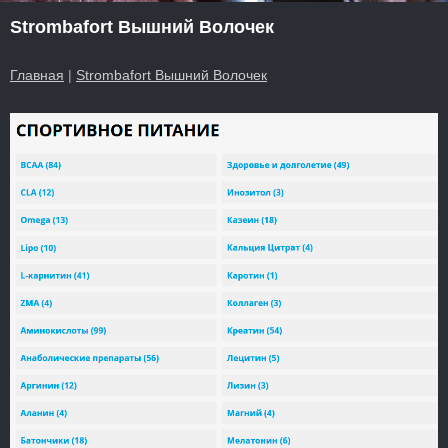
Strombafort Вышний Волочек
Главная
|
Strombafort Вышний Волочек