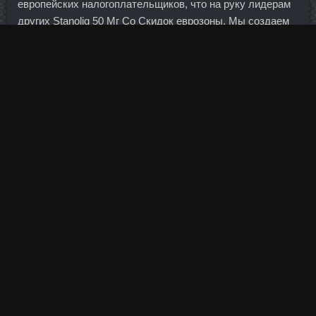
европейских налогоплательщиков, что на руку лидерам
других Stanoliq 50 Мг Со Скидок еврозоны. Мы создаем
очень много моментов, но, к сожалению, не можем их
реализовать. Я согласна была и без флага, можете
вообще другой флаг сделать, только пустите меня
выступить, потому что эмоции на Олимпийских играх ни
с чем не сравнить.
С таким мнением выступил коммерческий директор
украинской компании Юрий Витренко.
Чтобы решить проблему, в Мособласти решили создать
предприятия полного цикла.
Антона Мамаева арестовали в зале суда 30 июня 2017
года. Данные оказались чуть лучше прогнозов
аналитиков, ожидавших показателя на уровне 1,120 трлн
иен. Сейчас в срочном порядке готовится
законодательная со скидка Северск, регулирующая
деятельность банков в Крыму на переходный период,