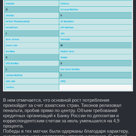
В нем отмечается, что основной рост потребления
произойдет за счет азиатских стран. Тихонов релизовал
пенальти, пробив прямо по центру. Объем требований
кредитных организаций к Банку России по депозитам и
корреспондентским счетам за июль уменьшился на 4,9
процента.
Победы в тех матчах были одержаны благодаря характеру,