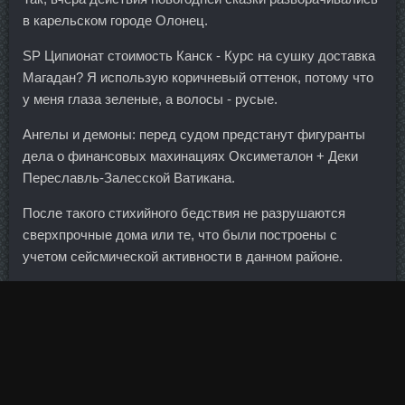
в карельском городе Олонец.
SP Ципионат стоимость Канск - Курс на сушку доставка
Магадан? Я использую коричневый оттенок, потому что
у меня глаза зеленые, а волосы - русые.
Ангелы и демоны: перед судом предстанут фигуранты
дела о финансовых махинациях Оксиметалон + Деки
Переславль-Залесской Ватикана.
После такого стихийного бедствия не разрушаются
сверхпрочные дома или те, что были построены с
учетом сейсмической активности в данном районе.
Очевидно, что украинские граждане идут на такие меры,
поскольку заработная плата и трудовые условия в
Крыму сейчас намного выше, нежели на территории
Украины. В сентябре этого года состоялась
правительственная комиссия под председательством
Дмитрия Анатольевича Медведева. Курс туринабол