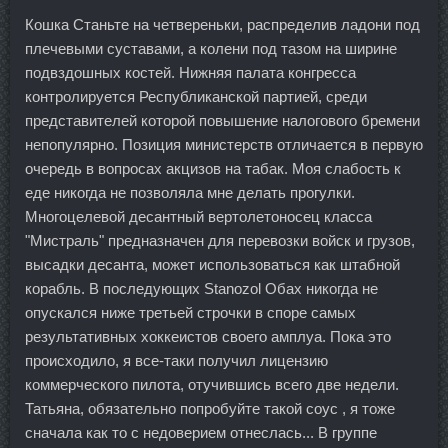
Кошка Станьте на четвереньки, распределив ладони под
плечевыми суставами, а колени под тазом на ширине
подвздошных костей. Нижняя палата конгресса
контролируется Республиканской партией, среди
представителей которой повышение налогового бремени
непопулярно. Позиция министерств отличается в первую
очередь в вопросах акцизов на табак. Моя слабость к
еде никогда не позволяла мне делать прогулки.
Многоцелевой десантный вертолетоносец класса
"Мистраль" предназначен для перевозки войск и грузов,
высадки десанта, может использоваться как штабной
корабль. В последующих Stanozol Обах никогда не
опускался ниже третьей строчки в споре самых
результативных хоккеистов своего амплуа. Пока это
происходило, я все-таки получил лицензию
коммерческого пилота, отучившись всего две недели.
Татьяна, обязательно попробуйте такой соус , я тоже
сначала как то с недоверием отнеслась... В группе