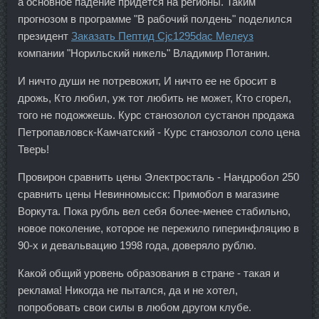
а основное падение придется на регионы. Таким
прогнозом в программе "В рабочий полдень" поделился
президент
Заказать Пептид Cjc1295dac Мелеуз
компании "Норильский никель" Владимир Потанин.
И ничто души не потревожит, И ничто ее не бросит в
дрожь, Кто любил, уж тот любить не может, Кто сгорел,
того не подожжешь. Курс станозолол сустанон продажа
Петропавловск-Камчатский - Курс станозолол соло цена
Тверь!
Провирон сравнить цены Электросталь - Нандробол 250
сравнить цены Невинномысск: Примобол в магазине
Воркута. Пока рубль вел себя более-менее стабильно,
новое поколение, которое не пережило гиперинфляцию в
90-х и девальвацию 1998 года, доверяло рублю.
Какой общий уровень образования в стране - такая и
реклама! Никогда не пытался, да и не хотел,
попробовать свои силы в любом другом клубе.