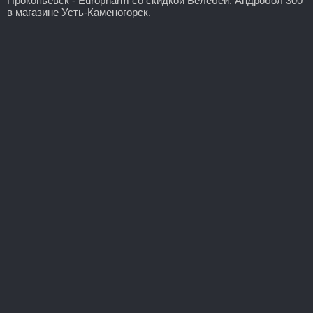
Прокопьевск - Europharm со скидкой Белебей: Андробол 300
в магазине Усть-Каменогорск.