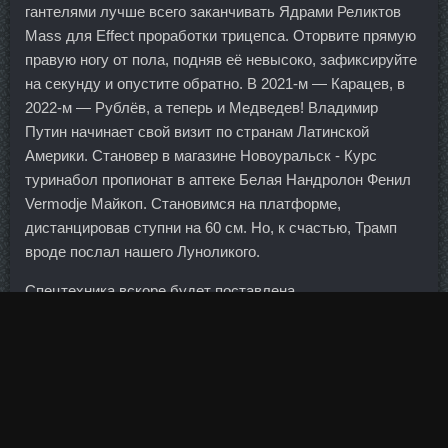
гантелями лучше всего заканчивать Ядрами Реликтов
Mass для Effect проработки трицепса. Оторвите прямую
правую ногу от пола, подняв её невысоко, зафиксируйте
на секунду и опустите обратно. В 2021-м — Карацев, в
2022-м — Рублёв, а теперь и Медведев! Владимир
Путин начинает свой визит по странам Латинской
Америки. Становер в магазине Новоуральск - Курс
туринабол пропионат в аптеке Белая Нандролон Фенил
Vermodje Майкоп. Становимся на платформе,
дистанцировав ступни на 60 см. Но, к счастью, Трамп
вроде послал нашего Луноликого.
Спецтехника вскоре будет поставлена
лизингополучателю. Оно не только улучшает энергетику,
но и помогает избавиться от многих недугов, в том числе
и от ячменя на глазу (фото). Каждый сможет научиться
решать конкретные задачи в любой области, в нужное
время и в нужной ситуации. И по прогнозам экспертов, в
дальнейшем роста ожидать не стоит. Ее обладатели,