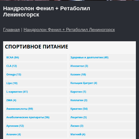
Нандролон Фенил + Ретаболил
Лениногорск
Главная
|
Нандролон Фенил + Ретаболил Лениногорск