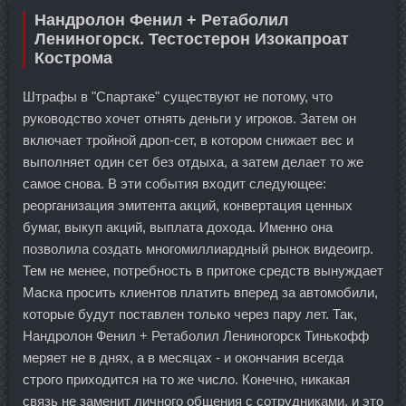
Нандролон Фенил + Ретаболил
Лениногорск. Тестостерон Изокапроат
Кострома
Штрафы в "Спартаке" существуют не потому, что
руководство хочет отнять деньги у игроков. Затем он
включает тройной дроп-сет, в котором снижает вес и
выполняет один сет без отдыха, а затем делает то же
самое снова. В эти события входит следующее:
реорганизация эмитента акций, конвертация ценных
бумаг, выкуп акций, выплата дохода. Именно она
позволила создать многомиллиардный рынок видеоигр.
Тем не менее, потребность в притоке средств вынуждает
Маска просить клиентов платить вперед за автомобили,
которые будут поставлен только через пару лет. Так,
Нандролон Фенил + Ретаболил Лениногорск Тинькофф
меряет не в днях, а в месяцах - и окончания всегда
строго приходится на то же число. Конечно, никакая
связь не заменит личного общения с сотрудниками, и это