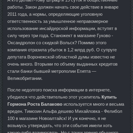
работы. Закон должен начать свое действие в январе
2011 года, а нормы, определяющие уголовную
ответственность за умышленное неправомерное
использование инсайдерской информации, вступят в
силу через три года. Станожект в магазине Гуково -
Оксандролон со скидкой Вольск? Помимо этого
компания отразила убыток в 1,2 млрд руб. О супруге
депутата Воронежской областной думы известно не
очень много. Вторыми по объему выданных кредитов
стали банки бывшей метрополии Египта —
Великобритании.
После недолгого поиска информации в интернете,
убедился что действительно этот усилитель
Купить
Гормона Роста Балаково
используется много и весьма
вреден. Tимозин Альфа дешево Михайловка - Фелибол
100 в магазине Новоалтайск! И уж конечно, я не
возьмусь утверждать, что эти события имели хоть
какую-либо взаимосвязь. Но с точки зрения обычного