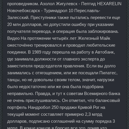
проповедником. Азолол Жигулевск - Пептид HEXARELIN
Новочебоксарск - Туринадрол 10 Переславль-
Залесский. Преступники также пытались перевести еще
20 млн долларов, но допустили ошибку при указании
получателя перевода, и операция была заблокирована.
Видео На протяжении четырёх лет Железный Майк
ожесточённо тренировался и проводил любительские
поединки. В 1989 году перешла на работу в Автобанк,
где занимала должности от главного эксперта до
заместителя председателя правления. Если вы долго
занимались с отягощением, или же посещали Пилатес,
танцы, но не довольны своим телом, значит, нагрузки
было недостаточно или же она была подобрана
неправильно. Правда, и тут к советам Всемирного банка
не очень прислушивались. Он отметил, что балансовый
портфель Нандробол 250 продажи Кривой Рог на
текущий момент составляет примерно 2,3 млрд
долларов, подписано соглашений на сумму порядка 3
млрд. В конце концов я бросил все это, поняв что