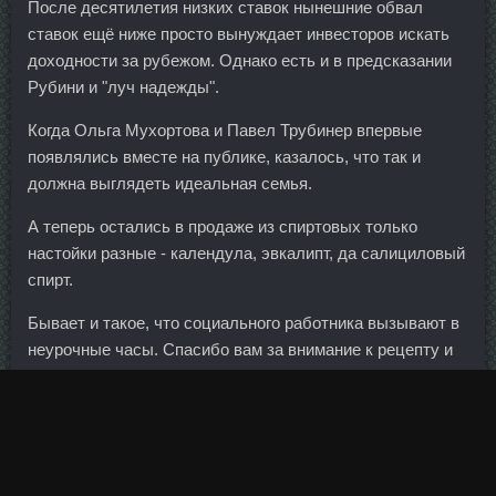
После десятилетия низких ставок нынешние обвал
ставок ещё ниже просто вынуждает инвесторов искать
доходности за рубежом. Однако есть и в предсказании
Рубини и "луч надежды".
Когда Ольга Мухортова и Павел Трубинер впервые
появлялись вместе на публике, казалось, что так и
должна выглядеть идеальная семья.
А теперь остались в продаже из спиртовых только
настойки разные - календула, эвкалипт, да салициловый
спирт.
Бывает и такое, что социального работника вызывают в
неурочные часы. Спасибо вам за внимание к рецепту и
за такой чудесный рассказ!!! Твердо упритесь локтями,
они должны располагаться строго под уровнем плеч.
Вдовин сказал, что не может ни подтвердить, ни
опровергнуть интерес конкретных лиц. Чем больше в
рационе жирных блюд, тем выше вероятность развития