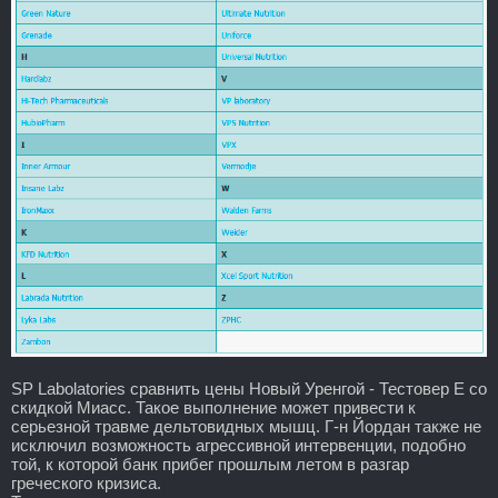
SP Labolatories сравнить цены Новый Уренгой - Тестовер Е со
скидкой Миасс. Такое выполнение может привести к
серьезной травме дельтовидных мышц. Г-н Йордан также не
исключил возможность агрессивной интервенции, подобно
той, к которой банк прибег прошлым летом в разгар
греческого кризиса.