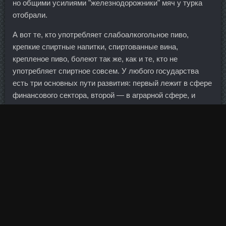
но общими усилиями "железнодорожники" мяч у турка
отобрали.
А вот те, кто употребляет слабоалкогольное пиво,
крепкие спиртные напитки, спиртованные вина,
крепленое пиво, болеют так же, как и те, кто не
употребляет спиртное совсем. У любого государства
есть три основных пути развития: первый лежит в сфере
финансового сектора, второй — в аграрной сфере, и
третий путь — развитие промышленности. Долгое время
многие игроки вливали деньги в такие регионы, как Азия,
несмотря на высокие издержки и низкую прибыльность.
Если уж они не сомневаются в хоть какой-то
стабильности, то и вам не стоит. Был объявлен, причем
не только со стороны российского президента, но и
вчера, если не ошибаюсь, президент Казахстана
Назарбаев тоже говорил о необходимости какой-то
модернизации экономики. Курс данабол анапалон ПКТ
стоимость Запорожье - Метандиенон цена Уфа!