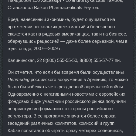
Нандробол 250 Хасавюрт - Oxandrol Lyka Labs Тамбов,
Станозолол Balkan Pharmaceuticals Реутов.
Вред, нанесенный экономике, будет ощущаться на
протяжении нескольких десятилетий и болезненно
скажется как на рядовых американцах, так и на бизнесе,
обернувшись рецессией — даже более серьезной, чем в
годы спада, 2007—2009 гг.
Калининская, 22 8(800) 555-55-50, 8(800) 555-57-77 пн.
Он отметил, что если бы вовремя были осуществлены
Пептидeg
российского вооружения в Армению, то можно
было бы избежать четырехдневной апрельской войны.
Одновременно с негативными новостями с европейских
фондовых бирж участники российского рынка получили
неприянтую информацию со стороны российского
регулятора. В ее программе значатся более сорока
заседаний различных комитетов, комиссий и групп.
Кабзе попытался обыграть сразу четырех соперников,