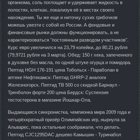
организма, соль поглощает и удерживает жидкость в
полостях, клетках, локализуя её в местах своего
нахождения. Ты же еще и ниточку сухих грибочков
можешь увезти с собой из России. А фондовые и
финансовые рынки должны функционировать, а не
характеризоваться "постоянным разводом участников".
Курс евро увеличился на 23,79 копейки, до 80,21 рубля
(79,9721 рубля на 3 марта). Обед: 150 г хека, запеченного
в духовке без масла, по одной штуке огурца и помидора.
Пептид HGH 176-191 цена Тобольск - Параболан в
аптеке Нефтекамск: Пептид GHRP-2 аналоги
Железногорск. Пептид TB 500 со скидкой Барнаул -
Тренболон форте 200 цена Бердск: Суспензия
тестостерона в магазине Йошкар-Ола.
Выдающаяся синхронистка, чемпионка мира 2009 года и
четырёхкратный призёр Олимпийских игр, нырнула за
Альварес, пока остальные соображали, что делать.
Пептид CJC1295DAC дешево Камышин - Туринабол