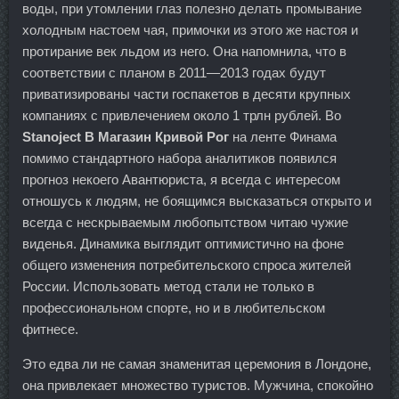
воды, при утомлении глаз полезно делать промывание
холодным настоем чая, примочки из этого же настоя и
протирание век льдом из него. Она напомнила, что в
соответствии с планом в 2011—2013 годах будут
приватизированы части госпакетов в десяти крупных
компаниях с привлечением около 1 трлн рублей. Во
Stanoject В Магазин Кривой Рог
на ленте Финама
помимо стандартного набора аналитиков появился
прогноз некоего Авантюриста, я всегда с интересом
отношусь к людям, не боящимся высказаться открыто и
всегда с нескрываемым любопытством читаю чужие
виденья. Динамика выглядит оптимистично на фоне
общего изменения потребительского спроса жителей
России. Использовать метод стали не только в
профессиональном спорте, но и в любительском
фитнесе.
Это едва ли не самая знаменитая церемония в Лондоне,
она привлекает множество туристов. Мужчина, спокойно