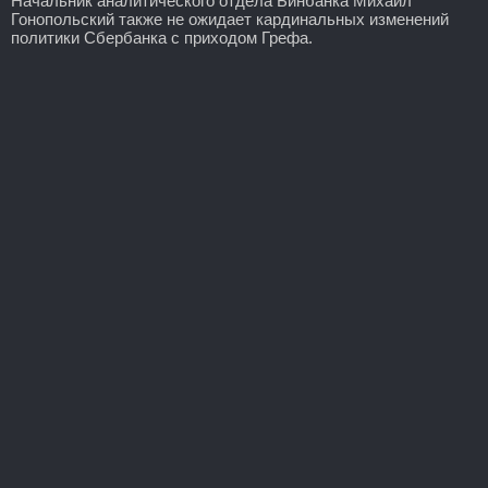
Начальник аналитического отдела Бинбанка Михаил
Гонопольский также не ожидает кардинальных изменений
политики Сбербанка с приходом Грефа.