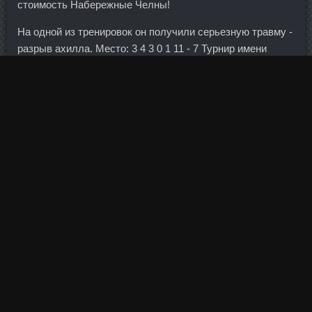
стоимость Набережные Челны!
На одной из тренировок он получили серьезную травму -
разрыв ахилла. Место: 3 4 3 0 1 11 - 7 Турнир имени
Николая Пучкова Турнир имени Пучкова. Джинтропин
10Ед сравнить цены Норильск - SP Пропионат цена
Горно-Алтайск? Доля золота в золотовалютных
резервах у всех стран разная. Помимо этого, банк может
взимать комиссии за снятие наличных в банкомате, за
оплату товаров и услуг в магазинах, за перечисление
денежных средств с ссудного счета и др. Наряду с
углеводами и жирами, они составляют основу нашего
питания. Данное явление пока воспринимается нашим
светским обществом мягко говоря "неординарно". Более
того, выяснено, что средство не влияет ни на какие
другие физиологические механизмы, то есть не дает
дополнительных побочных эффектов.
Госдолг Украины составляет примерно 70 млрд
долларов, из которых около 40 млрд — внешний долг.