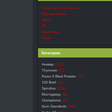
Спортивное питание
Пероральные
Inject
ГР
Липолики
Пепы
Категории
Анавар
(130)
Thymosin
(71)
Razor 8 Blast Powder
(71)
100 Beef
(37)
Spirulina
(103)
Мастаджед
(35)
Clomiphene
(31)
Ilium Stanabolic
(104)