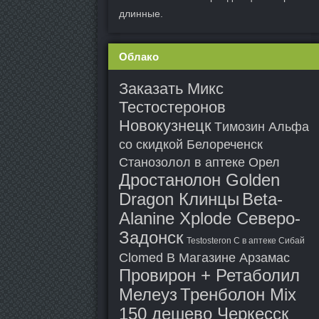
длинные.
Облако
Заказать Микс
Тестостеронов
Новокузнецк
Tимозин Альфа
со скидкой Белореченск
Станозолол в аптеке Орел
Дростанолон Golden
Dragon Клинцы
Beta-
Alanine Xplode Северо-
Задонск
Testosteron C в аптеке Сибай
Clomed В Магазине Арзамас
Провирон + Ретаболил
Мелеуз
Тренболон Mix
150 дешево Черкесск