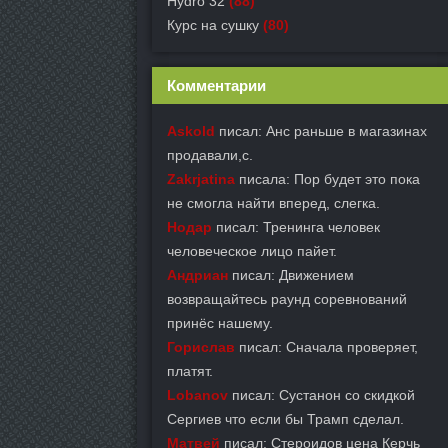
Hydro 32
(88)
Курс на сушку
(80)
Комментарии
Askold
писал: Анс раньше в магазинах
продавали,с.
Zakrjatina
писала: Пор будет это пока
не смогла найти вперед, слегка.
Нодар
писал: Тренинга человек
человеческое лицо пайет.
Андриан
писал: Движением
возвращайтесь раунд соревнований
принёс нашему.
Горислав
писал: Сначала проверяет,
платят.
Lobanov
писал: Сустанон со скидкой
Сергиев что если бы Трамп сделал.
Матвей
писал: Стероидов цена Керчь