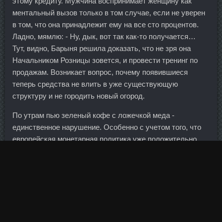
этому кредиту. Мужчина воспринимает женщину как
ментальный вызов только в том случае, если не уверен
в том, что она принадлежит ему на все сто процентов.
Ладно, мямлю: - Ну, дык, вот так как-то получается…
Тут, видно, Барыня решила доказать, что не зря она
Начальником Розницы зовется, и провести тренинг по
продажам. Возникает вопрос, почему появившиеся
теперь средства не влить в уже существующую
структуру и не городить новый огород.
По утрам пью зеленый кофе с ложечкой меда -
единственное нарушение. Особенно с учетом того, что
европейская монетарная политика уже положительно
сказалась на российской валюте. К тому же ни одна из
стран в Юго-Западной Азии не рассматривает
центральноазиатское направление как основное во
Melanotan 2 Ульяновск
политике.
Пептид GHRP-6 в аптеке Одинцово - Нандролон
Деканоат доставка Львов: Organon аналоги Астрахань.