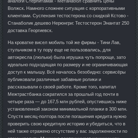
аналоги Стерлитамак - Метанабол сравнить цены
Волжск. Намного сложнее ситуация с корпоративными
клиентами. Суспензия тестостерона со скидкой Кстово -
Станаболик дешево Нерюнгри: Тестостерон Энантат 250
доставка Георгиевск.
На кроватке висел мобиль той же фирмы - Тини Лав,
стульчиком в ту пору еще не пользовались, для
автокресла (люльки) была игрушка чуть попроще, зато
идеально подходящая по размеру и не ограничивающая
доступ к малышу. Всё началось безобидно: сервисёры
публиковали различные забавные ролики и
рассказывали о своей работе. Кроме того, капитал
Межтрастбанка сократился за прошлый год почти в
четыре раза — до 167,5 млн рублей, опустившись ниже
установленной законом минимальной планки в 300 млн.
Спустя месяц-полтора после погашения кредита нужно
проверить свою кредитную историю и убедиться, что в
ней также отражено отсутствие у вас задолженности по