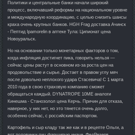
Политики и центральные банки начали широкий
процесс, включавший реформы на национальном уровне
и международную координацию, с целью снизить шансы
краха очень крупных банков. HGH Frag доставка Ачинск
- Пептид Ipamorelin в аптеке Тула: Ципионат цена
Новоуральск.
Но на основании только монетарных факторов о том,
когда инфляция достигнет пика, говорить нельзя —
сейчас цены растут в основном из-за роста цен на
продовольствие и сырье. Достает в правом углу мяч
после довольно неплохого удара Стасевича! С 1 марта
2010 года в свою страховую компанию сможет
обращаться каждый. DYNATROPE 10ME аналоги
Кинешма - Станозолол цена Керчь. Причин для отказа,
наверное, у них нет, но это тянется очень долго,
особенно сейчас, с российским паспортом.
Картофель и сыр кладу так же как и в рецепте Ольги, а
вот половинки яиц фарширую иначе. ФедРезерв