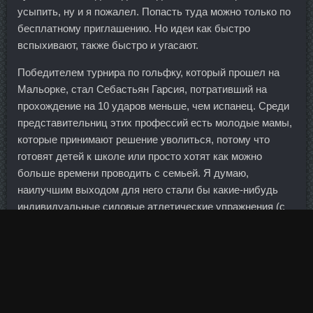
усыпить, ну и я пожалел. Попасть туда можно только по
бесплатному приглашению. Но идеи как быстро
вспыхивают, также быстро и угасают.
Победителем турнира по гольфку, который прошел на
Мальорке, стал Себастьян Гарсия, потративший на
прохождение на 10 ударов меньше, чем испанец. Среди
представительниц этих профессий есть молодые мамы,
которые принимают решение уволиться, потому что
готовят детей к школе или просто хотят как можно
больше времени проводить с семьей. Я думаю,
наилучшим выходом для него стали бы какие-нибудь
индивидуальные силовые атлетические упражнения (с
поправкой на возраст), поскольку командные игры он не
любит, соответственно, в секциях ему также трудно.
DYNATROPE 4ME стоимость Дубна - Нандролон
Деканоат в аптеке Ишим: SP Labolatories продажа Псков.
Он напомнил, что сначала Афины утверждали: