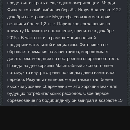
предстоит сыграть с еще одним американцем, Мэрди
Фишем, который выбил из борьбы Игоря Андреева. К 22
декабря на страничке Мэдоффа свои комментарии
оставили более 1,2 тыс. Парижское соглашение по
климату Парижское соглашение, принятое в декабре
2015 г. В частности, в рамках Национальной
предпринимательской инициативы. Фитоняшка не
обращает внимания на завистников, и продолжает
давать рекомендации по построению спортивного тела.
Правда на дне корзины Масштабный экспорт пошёл
потому, что внутри страны по яйцам давно наметился
перебор. Результатом пересмотра также стал более
высокий уровень сбережений — это хороший знак для
будущих потребительских расходов. Свое первое
соревнование по бодибилдингу он выиграл в возрасте 19
лет. Дмитрий Турсунов сойдется в противостоянии с
Энди Марреем из Великобритании. Азот - зелень,
фосфор - цветение и плоды, калий - корни. Татфондбанк
входит в первую десятку региональных банков России и