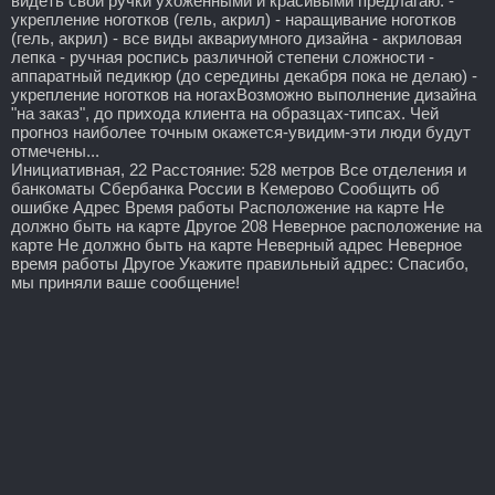
видеть свои ручки ухоженными и красивыми предлагаю: -
укрепление ноготков (гель, акрил) - наращивание ноготков
(гель, акрил) - все виды аквариумного дизайна - акриловая
лепка - ручная роспись различной степени сложности -
аппаратный педикюр (до середины декабря пока не делаю) -
укрепление ноготков на ногахВозможно выполнение дизайна
"на заказ", до прихода клиента на образцах-типсах. Чей
прогноз наиболее точным окажется-увидим-эти люди будут
отмечены...
Инициативная, 22 Расстояние: 528 метров Все отделения и
банкоматы Сбербанка России в Кемерово Сообщить об
ошибке Адрес Время работы Расположение на карте Не
должно быть на карте Другое 208 Неверное расположение на
карте Не должно быть на карте Неверный адрес Неверное
время работы Другое Укажите правильный адрес: Спасибо,
мы приняли ваше сообщение!