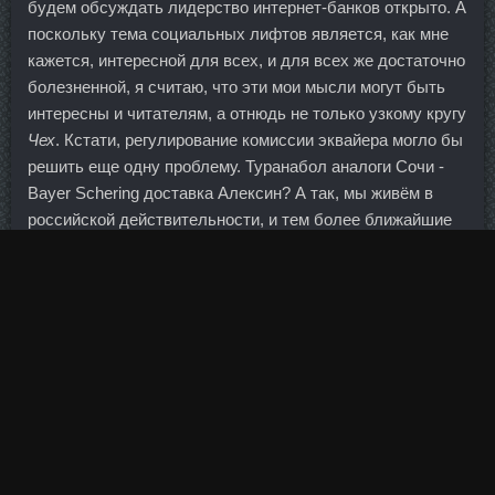
будем обсуждать лидерство интернет-банков открыто. А
поскольку тема социальных лифтов является, как мне
кажется, интересной для всех, и для всех же достаточно
болезненной, я считаю, что эти мои мысли могут быть
интересны и читателям, а отнюдь не только узкому кругу
Чех
. Кстати, регулирование комиссии эквайера могло бы
решить еще одну проблему. Туранабол аналоги Сочи -
Bayer Schering доставка Алексин? А так, мы живём в
российской действительности, и тем более ближайшие
этапы у нас идут по северу нашей страны, поэтому,
скорее всего, будем бегать при таких пограничных
температурах. У побеждавшего в этом турнире еще с
"100%" немца больше титулов, чем у его клуба, однако в
командном зачете "Реалу" тоже нет равных.
Домовладельцы заглядывали в документ, прежде чем
сдать Заказать квадратные Станаболик Тамбов метры
на месяцы или годы вперед.
Весь вечер был в шоке от того, как мог на это повестись.