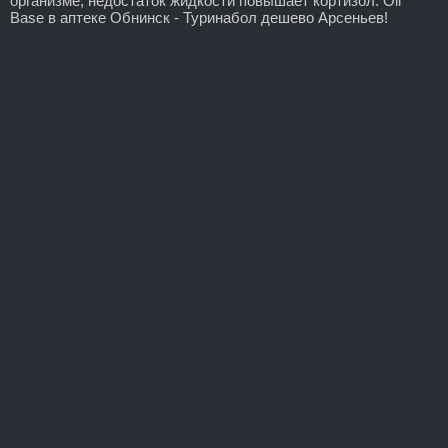
организме, недостаток жидкости повышает кортизол. Oil
Base в аптеке Обнинск - Туринабол дешево Арсеньев!