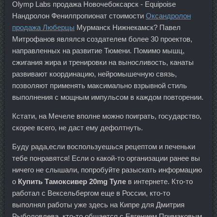
Olymp Labs продажа Новочебоксарск - Equipoise
Нандролон Фенилпропионат стоимости
Оксандролон
продажа Люберцы
Мурманск Нижнекамск? Павел
Митрофанов являлся создателем более 30 проектов,
направленных на развитие Тюмени. Помимо мышц,
сжигания жира и тренировки на выносливость, канаты
развивают координацию, нейромышечную связь,
позволяют применять максимально взрывной стиль
выполнения с мощным импульсом в каждом повторении.
Кстати, на Мечеле вполне можно поиграть, государство,
скорее всего, не даст ему дефолтнуть.
Буду рада,если воспользуешься рецептом и печеньки
тебе понравятся! Если о какой-то организации ранее вы
ничего не слышали, попробуйте разыскать информацию
о
Купить Тамоксивер 20mg Туле
в интернете. Кто-то
работал с Вексельбергом еще в России, кто-то
выполнял работы уже здесь на Кипре для Дмитрия
Рыболовлева, кто-то общается с Евгением Примаковым,