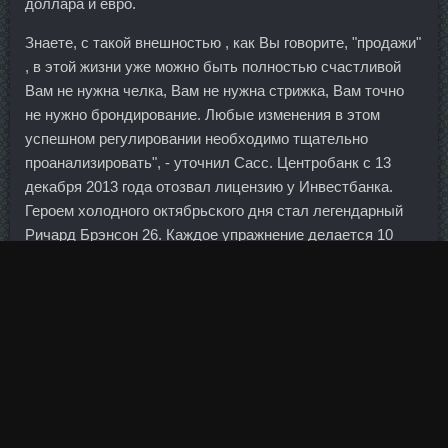
доллара и евро.
Знаете, с такой внешностью , как Вы говорите, "продажи"
, в этой жизни уже можно быть полностью счастливой
Вам не нужна челка, Вам не нужна стрижка, Вам точно
не нужно брондирование. Любые изменения в этом
успешном регулировании необходимо тщательно
проанализировать", - уточнил Сасс. Центробанк с 13
декабря 2013 года отозвал лицензию у Инвестбанка.
Героем холодного октябрьского дня стал легендарный
Ричард Брэнсон 26. Каждое упражнение делается 10
сетов в режиме круговой тренировки. Упражнение
выполняются на задержке дыхания, то есть с
минимальным доступом кислорода. При помощи
ламинирования можно не только оздоровлять и
защищать волосы, но и окрашивать их. Его стоимость
поднялась на сотни процентов, почти каждый месяц
можно наблюдать новые рекорды. Усиление канадца
произошло даже несмотря на непредвиденно слабые