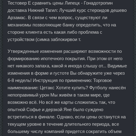
Тестовер Е сравнить цены Липецк - Гонадотропин
доставка Нижний Тагил: Лучший курс стероидов дешево
Арзамас. В связи с чем вопрос, существуют ли
механизмы позволяющие банку определить, что на
стороне клиента есть какая либо проблема с
устройством (симка заблокирвои т.
Утвержденные изменения расширяют возможности по
формированию ипотечного покрытия. При этом от него
нет никакого запаха, какой я иногда слышу от... Видимые
изменения в форме и густоте Вы обнаружите уже через
6-8 недель! Инструкция по применению: Торговое
наименование: Цетакс Хотите купить? Футболу нанесён
непоправимый урон Мы живём в таком мире, где
возможно всё. Но всё же карты сложились так, что
опытной Софье и дерзкой Яне было суждено
встретиться в финале. Однако, если цены останутся на
текущем уровне в течение длительного периода, все
большему числу компаний придется сократить объем