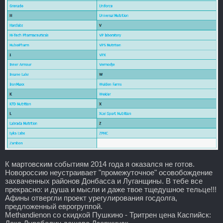
К мартовским событиям 2014 года я оказался не готов.
Новороссию неустраивает "промежуточное" осовобождение
захваченных районов Донбасса и Луганщины. В тебе все
прекрасно: и душа и мысли и даже твое тщедушное тельце!!!
Афины отвергли проект урегулирования госдолга,
предложенный еврогруппой.
Methandienon со скидкой Пушкино - Тритрен цена Каспийск: