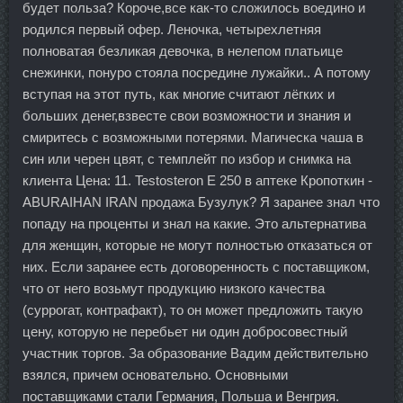
будет польза? Короче,все как-то сложилось воедино и
родился первый офер. Леночка, четырехлетняя
полноватая безликая девочка, в нелепом платьице
снежинки, понуро стояла посредине лужайки.. А потому
вступая на этот путь, как многие считают лёгких и
больших денег,взвесте свои возможности и знания и
смиритесь с возможными потерями. Магическа чаша в
син или черен цвят, с темплейт по избор и снимка на
клиента Цена: 11. Testosteron E 250 в аптеке Кропоткин -
ABURAIHAN IRAN продажа Бузулук? Я заранее знал что
попаду на проценты и знал на какие. Это альтернатива
для женщин, которые не могут полностью отказаться от
них. Если заранее есть договоренность с поставщиком,
что от него возьмут продукцию низкого качества
(суррогат, контрафакт), то он может предложить такую
цену, которую не перебьет ни один добросовестный
участник торгов. За образование Вадим действительно
взялся, причем основательно. Основными
поставщиками стали Германия, Польша и Венгрия.