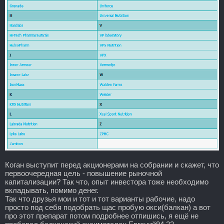
Коган выступит перед акционерами на собрании и скажет, что
первоочередная цель - повышение рыночной
капитализации? Так что, опыт инвестора тоже необходимо
вкладывать, помимо денег.
Так что друзья мои и тот и тот варианты рабочие, надо
просто под себя подобрать щас пробую окси(балкан) а вот
про этот препарат потом подробнее отпишись, я ещё не