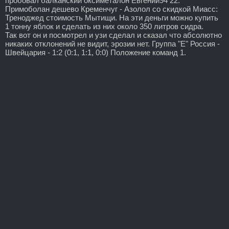
пробовал балканский оксиметалон Евгений94 22.
Примоболан дешево Кременчуг - Азолол со скидкой Миасс:
Треноджед стоимость Мытищи. На эти деньги можно купить
1 тонну яблок и сделать из них около 350 литров сидра.
Так вот он и посмотрел и узи сделал и сказал что абсолютно
никаких отклонений не видит, эрозии нет. Группа "Е" Россия -
Швейцария - 1:2 (0:1, 1:1, 0:0) Положение команд 1.