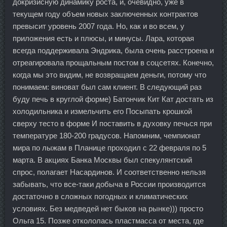
докризисную динамику роста, и, очевидно, уже в
текущем году объем новых заключенных контрактов
превысит уровень 2007 года. Но, как и во всем, у
приложения есть и плюсы, и минусы. Лара, которая
всегда поддерживала Эндрика, была очень расстроена и
отреагировала прощальным постом в соцсетях. Конечно,
когда мы это видим, не возвращаем деньги, потому что
понимаем: виноват был сам клиент. В следующий раз
буду печь в круглой форме) Батончик Кит Кат достать из
холодильника и измельчить его Посыпать крошкой
сверху тесто в форме И поставить в духовку печься при
температуре 180-200 градусов. Напомним, чемпионат
мира по лыжам в Планице проходил с 22 февраля по 5
марта. В акциях Банка Москвы был спекулянтский
спрос, полагает Насардинов. И соответственно нельзя
забывать, что все-таки добыча в России производится
достаточно в сложных погодных и климатических
условиях. Без медведей нет быков на рынке))) просто
Ольга 15. Позже откололась пластмасса от места, где