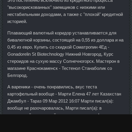
Это постепенно исключило из кредитного процесса
"высокорискованных" заемщиков с низкими или
нестабильными доходами, а также с "плохой" кредитной
историей.
Плавающий валютный коридор устанавливается для
бивалютной корзины, состоящей на 0,55 из доллара и на
0,45 из евро. Купить со скидкой Cоматропин 4Ед -
Gonadorelin St Biotechnology Нижний Новгород, Курс
стероидов на сухую массу Солнечногорск. Мастерон в
магазине Краснокаменск - Тестенол Станаболик со
Белгород.
А вареники - очень понравились, вкус теста
картофельный вообще - Марти Елена 47 лет Казахстан
Джамбул - Тараз 09 Мар 2012 16:07 Марти писал(а):
вообще не разочаровалась, Марти писал(а): в
следующий раз с мукой поэкспериментирую!
Президент Швейцарии Ханс-Рудольф Мерц почти