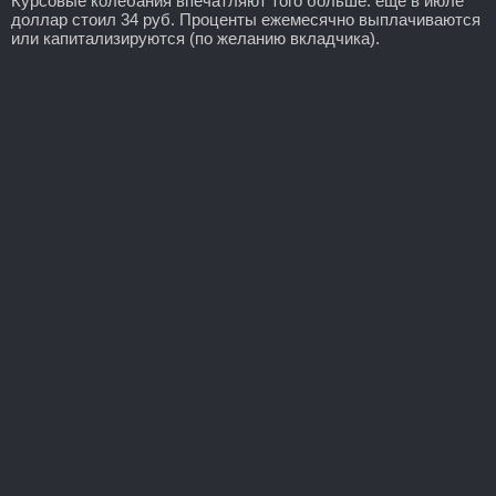
Курсовые колебания впечатляют того больше: еще в июле
доллар стоил 34 руб. Проценты ежемесячно выплачиваются
или капитализируются (по желанию вкладчика).