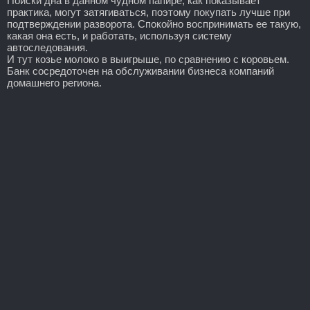
Поиски дна в данном чудном папире, как показывает
практика, могут затягиваться, поэтому покупать лучше при
подтверждении разворота. Спокойно воспринимать ее такую,
какая она есть, и работать, используя систему
автоследования.
И тут козье молоко в выигрыше, по сравнению с коровьем.
Банк сосредоточен на обслуживании бизнеса компаний
домашнего региона.