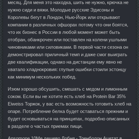
месяц. Для меня это находка, шить не нужно, крючка не
нужно сиди и вяжи. Молодые русские Эдисоны и
Королевы бегут в Лондон, Нью-Йорк или открывают
компании в различных офшорах потому что они боятся,
что их бизнес в России в любой момент может быть
отобран, обанкрочен или поставлен на колени ушлыми
чиновниками или силовиками. В первой части сезона он
демонстрировал приличный темп и даже смог выиграть
две квалификации, однако на дистанции ему явно не
хватало хладнокровия: глупые ошибки стоили эстонцу
как минимум нескольких побед.
Изюм хорошо обсушить, смешать с медом и лимонным
соком. Если вы не хотите есть хлеб на Protein Bar 35%
Eiweiss Торжок, у вас есть возможность готовить хлеб на
опаре. Потребление белка будет оставаться прежним и
будет основываться на принципах, подробно описанных
в разделе о частых приемах пищи.
Ansomone 10Me дешево Лобня - Тренболон Ацетат в