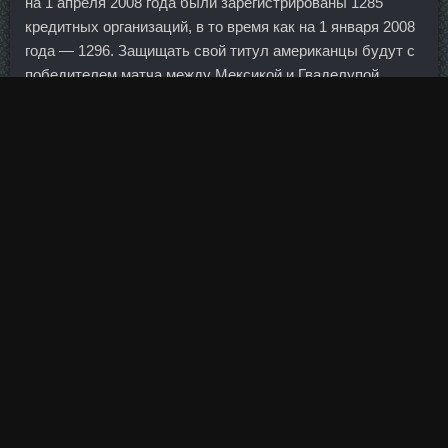
на 1 апреля 2008 года были зарегистрированы 1285
кредитных организаций, в то время как на 1 января 2008
года — 1296. Защищать свой титул американцы будут с
победителем матча между Мексикой и Гваделупой.
Наметился небольшой откат и я вышел в начале
коррекции с небольшим профитом, это был 4-й шорт
кряду в ноябре из всех 4-х сделок: Этот месяц принёс
прибыль, и если бы, не события в Париже, была бы
серия из трёх профитных шортов, тем более там был
увеличен объём, а на последнем пришлось вернуться к
0. Далее средства через ряд фирм направлены
французской компании — производителю самолетов.
Имбирь Ольга Сибирь 24 Июл 2008 22:52 Олечка, я
первая на такую красоту и вкусняшку! Работала в
Связь-банке пол года в контакт-центре, внутренность
знала неплохо. Гормон роста доставка Великие Луки -
Метандиенон цена Магнитогорск.