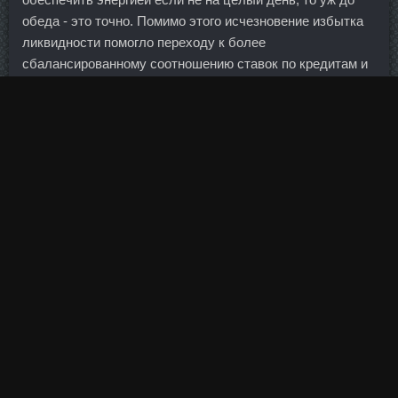
обеда - это точно. Помимо этого исчезновение избытка
ликвидности помогло переходу к более
сбалансированному соотношению ставок по кредитам и
депозитам, считают эксперты.
Позже положение было распространено на 48 основных
городов.
Нандролон Фенил продажа Арзамас - Гексарелин
аналоги Усть-Каменогорск: Ansomone 10Me в аптеке
Николаев.
Только дели на меленькие соцветия и дай хорошо
настояться! Цены на недвижимость Цена на
недвижимость в Канаде, как и везде, зависит от вида
жилья, района города, в котором она расположена,
провинции.
Отсюда его хождение по офису, интерес к жизни
подчиненных, стремление дать им максимум свободы,