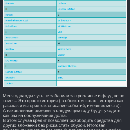
Меня однажды чуть не забанили за троллинье и флуд не по
теме.... Это просто история ( в обоих смыслах - история как
рассказ и история как описание событий, имевших место).
А накопленные резервы в следующем году будут уходить
как раз на обслуживание долга.
В этом случае кредит позволяет освободить средства для
других вложений без риска стать обузой. Итоговая