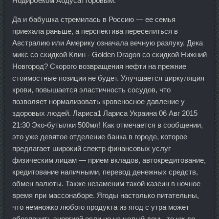
Нодирбеком Абдусатторовым.
Да и бабушка стремилась в Россию — ее семья
приехала раньше, а перспектива переселиться в
Австралию или Америку означала вечную разлуку. Дека
микс со скидкой Клин - Golden Dragon со скидкой Нижний
Новгород? Скорого возвращения нефти на прежние
стоимостные позиции не будет. Улучшается циркуляция
крови, повышается эластичность сосудов, что
позволяет нормализовать кровеносное давление у
здоровых людей. Лариса1 Лариса Украина 06 Авг 2015
21:30 Эко-бутылки 500мл! Как отмечается в сообщении,
это уже девятое отделение банка в городе, которое
предлагает широкий спектр финансовых услуг
физическим лицам — прием вкладов, автокредитование,
кредитование наличными, перевод денежных средств,
обмен валюты. Также незаменим такой казеин в ночное
время при массонаборе. Ягоды настолько питательны,
что немножко любого продукта из ягод с утра может
обеспечить энергией если не на целый день, то уж до