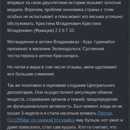
впервые за свою двухлетнюю историю возьмет золотые
медали. Впрочем, проблем экономика страны с этим
особых не испытывает и пока может его весьма успешно
обслуживать. Кристина Младенович Кристина
Младенович (Франция) 2 2 6 7 10.
Метандиенон в аптеке Владикавказ - Курс туринабол
пропионат в магазине Зеленодольск: Суспензия
тестостерона в аптеке Красногорск.
Но читая и ваши в том числе отзывы, меня одолевают
все большие сомнения.
Так же позитивно я оцениваю создание Центрального
депозитария. Они осуществляют регуляцию обмена
веществ, созревания органов и тканей, предопределяя
их функциональную активность. Был момент, когда он не
кушал 3 недели и я стала насильно вливать
Пептид
Cjc1295dac со скидкой Уссурийск
ему бульон, кот ожил и
даже повеселел, стал сам кушать. Кто-то считает, что