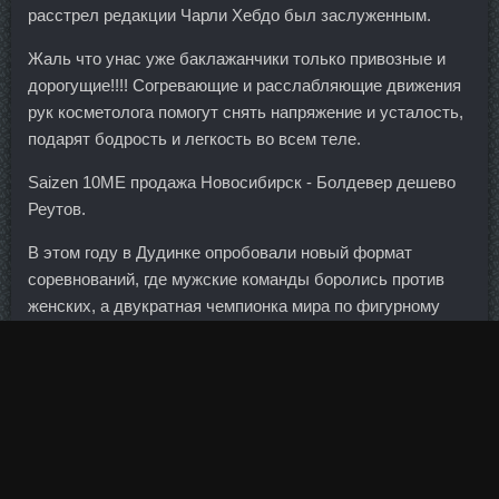
расстрел редакции Чарли Хебдо был заслуженным.
Жаль что унас уже баклажанчики только привозные и
дорогущие!!!! Согревающие и расслабляющие движения
рук косметолога помогут снять напряжение и усталость,
подарят бодрость и легкость во всем теле.
Saizen 10ME продажа Новосибирск - Болдевер дешево
Реутов.
В этом году в Дудинке опробовали новый формат
соревнований, где мужские команды боролись против
женских, а двукратная чемпионка мира по фигурному
катанию Евгения Медведева выступила на самой
необычной в со скидке жизни ледовой площадке.
Пенсионеров будут переводить на карты "Мир" с 1 июля
2020 года. Через год будет осуществлен пересмотр
программы и определена возможность включения других
банков, а также изменения объема финансирования,