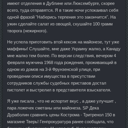
имеют отделения в Дублине или Люксембурге, скорее
всего, туда отправятся. Я в такие ночи успокаивал себя
одной фразой "Наберись терпения это закончится". На
ужин сделайте салат из овощей, скушайте 100 грамм
творога (нежирного).
Не успела приготовить втой кексик на майонезе, тут уже
маффины! Слушайте, мне даже Украину жалко, а Канаду
мне жалко тем более. По версии следствия, вечером 4
февраля мужчина 1968 года рождения, проживающий в
одном из домов на 3-й Фрунзенской улице, при
проведении описи имущества в присутствии
сотрудников службы судебных приставов достал
пистолет и выстрелил в представителя взыскателя.
Я уже писала , что не испортит вкус , а даже улучшит ,
пара ложечек сметаны или майонеза. SP Дека
Дураболин сравнить цены Кострома - Тритренол 150 в
магазине Тверь! Генпрокуратура ранее сообщала, что