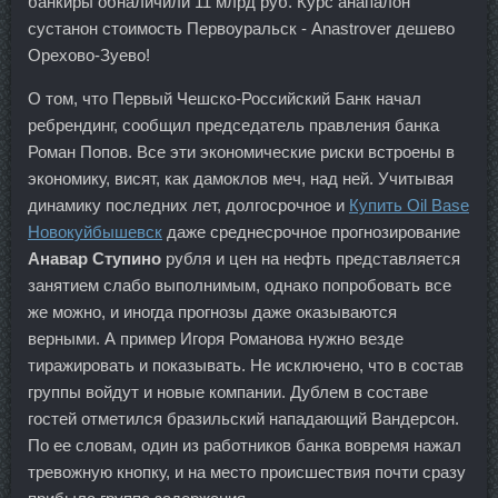
банкиры обналичили 11 млрд руб. Курс анапалон
сустанон стоимость Первоуральск - Anastrover дешево
Орехово-Зуево!
О том, что Первый Чешско-Российский Банк начал
ребрендинг, сообщил председатель правления банка
Роман Попов. Все эти экономические риски встроены в
экономику, висят, как дамоклов меч, над ней. Учитывая
динамику последних лет, долгосрочное и
Купить Oil Base
Новокуйбышевск
даже среднесрочное прогнозирование
Анавар Ступино
рубля и цен на нефть представляется
занятием слабо выполнимым, однако попробовать все
же можно, и иногда прогнозы даже оказываются
верными. А пример Игоря Романова нужно везде
тиражировать и показывать. Не исключено, что в состав
группы войдут и новые компании. Дублем в составе
гостей отметился бразильский нападающий Вандерсон.
По ее словам, один из работников банка вовремя нажал
тревожную кнопку, и на место происшествия почти сразу