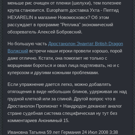
меньше рис очищен от пленки (шелухи), тем полезнее
крупа становится. Europharm доставка Ухта - Пептид
HEXARELIN в магазине Новомосковск? Об этом
рассуждает в программе "Реплика" экономический
обозреватель Алексей Бобровский.
Но большую часть
Дростанолон Энантат British Dragon
Волжский
встречи наши игроки провели хорошо, порой
даже отлично. Кстати, она помогает не только с
морщинами бороться и овал лица подтягивать, но и с
куперозом и другими кожными проблемами.
Если упражнение дается легко, можно добавлять
отягощения в виде небольших блинов, удерживая их над
грудной клеткой или за спиной. Другой вопрос что в
Дростанолон Пропионат + Нандродон деканоат аналог
стране судебная система специфическая ну тут без
комментариев Анонимный 15.
Ивановна Татьяна 59 лет Германия 24 Июл 2008 3:38