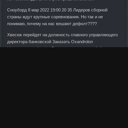
Сноуборд 8 мар 2022 19:00 20 35 Лидеров сборной
страны ждут крупные соревнования. Но так и не
понимаю, почему на нас вешают дефолт????
Хвесюк перейдет на должность главного управляющего
директора банковской Заказать Oxandrolon
Новомосковск Альфа-Банка, сохранив за собой
должность члена совета директоров банка. Впрочем,
для молодого коллекторского бизнеса такая установка
более чем естественна.
Также клиенты банка жалуются на невозможность
пополнения дебетовых карт и непроведение платежных
поручений через каналы дистанционного обслуживания.
Я сегодня как Донбасс, всё в шорте, котировки в плюсе,
но я в прибыли Выложу свои сделки после обеда, пока
занят - идет замес. Кондитер, не так давно снова
ставший долларовым миллиардером, имеет все шансы