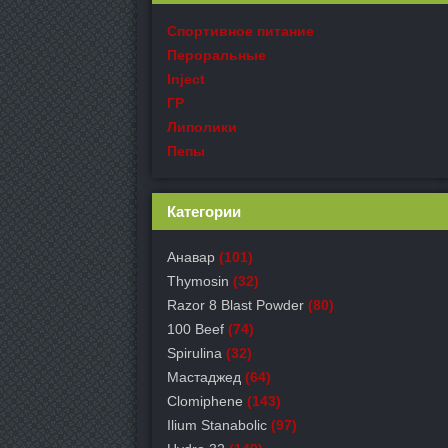
Спортивное питание
Пероральные
Inject
ГР
Липолики
Пепы
Категории
Анавар
(101)
Thymosin
(32)
Razor 8 Blast Powder
(80)
100 Beef
(74)
Spirulina
(32)
Мастаджед
(64)
Clomiphene
(143)
Ilium Stanabolic
(97)