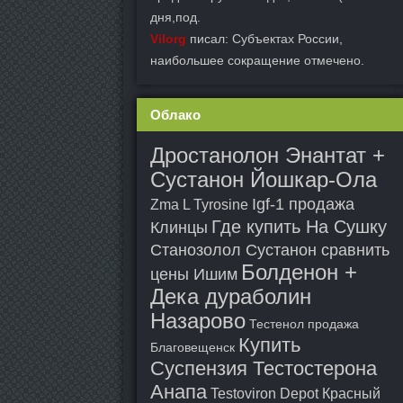
дня,под.
Vilorg
писал: Субъектах России,
наибольшее сокращение отмечено.
Облако
Дростанолон Энантат +
Сустанон Йошкар-Ола
Igf-1 продажа
Zma L Tyrosine
Где купить На Сушку
Клинцы
Станозолол Сустанон сравнить
Болденон +
цены Ишим
Дека дураболин
Назарово
Тестенол продажа
Купить
Благовещенск
Суспензия Тестостерона
Анапа
Testoviron Depot Красный