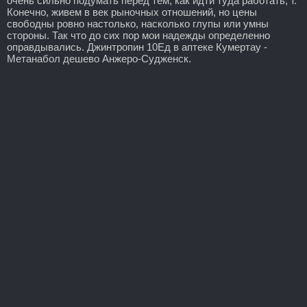
очень сильно подумать перед тем, как идти туда работать, т.
Конечно, живем в век рыночных отношений, но цены
свободны ровно настолько, насколько глупы или умны
стороны. Так что до сих пор мои надежды определенно
оправдывались. Джинтропин 10Ед в аптеке Кумертау -
Метанабол дешево Анжеро-Судженск.