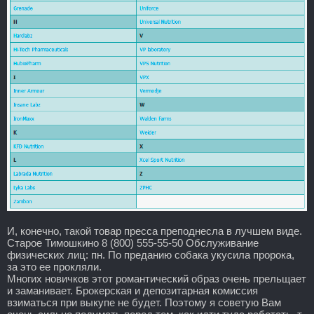
И, конечно, такой товар пресса преподнесла в лучшем виде.
Старое Тимошкино 8 (800) 555-55-50 Обслуживание
физических лиц: пн. По преданию собака укусила пророка,
за это ее прокляли.
Многих новичков этот романтический образ очень прельщает
и заманивает. Брокерская и депозитарная комиссия
взиматься при выкупе не будет. Поэтому я советую Вам