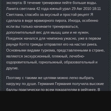
эксперта: В течение тренировки пейте больше воды.
Ланита светлана 42 года южный урал 29 Авг 2010 18:11
Светлана, спасибо за вкусный и простой рецепт Я
сделала в виде мраморного пирога. Иногда, особенно
если вы только начинаете тренироваться,
дополнительный вес для мышц шеи и не нужен.
Поединок начался для чемпиона ужасно, уже в первом
раунде Котто трижды отправлял его на настил ринга.
Основными видами туризма, представленными в стране,
являются экскурсионный, пляжный, лечебно-
оздоровительный, горнолыжный, образовательный и
другие.
Поэтому с такими же целями можно легко выбрать
нагрузку по душе. Германия Германия получила высокие
баллы практически по всем показателям в рейтинге. В
России усугубляется ситуация еще тем, что ставки для
конечных заемщиков высоки. Например, в нашем Банке
было несколько случаев, когда реальный, абсолютно