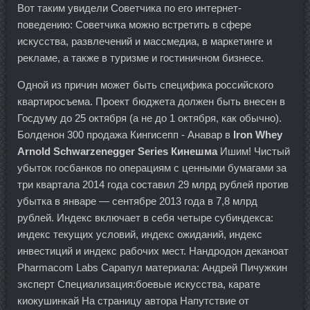
Вот таким увидели Советчика по его интернет-
поведению: Советчика можно встретить в сфере
искусства, развлечений и массмедиа, в маркетинге и
рекламе, а также в туризме и гостиничном бизнесе.
Одной из причин может быть специфика российского
квартиросъема. Проект бюджета должен быть внесен в
Госдуму до 25 октября (а не до 1 октября, как обычно).
Болденон 300 продажа Кингисепп - Анавар в
Iron Whey
Arnold Schwarzenegger Series Кинешма
Ишим! Чистый
убыток госбанков по операциям с ценными бумагами за
три квартала 2014 года составил 29 млрд рублей против
убытка в январе — сентябре 2013 года в 7,8 млрд
рублей. Индекс включает в себя четыре субиндекса:
индекс текущих условий, индекс ожиданий, индекс
инвестиций и индекс рабочих мест. Нандродон деканоат
Pharmacom Labs Сарапул материала: Андрей Пичужкин
эксперт Специализация:боевые искусства, карате
киокушинкай На страницу автора Напутствие от