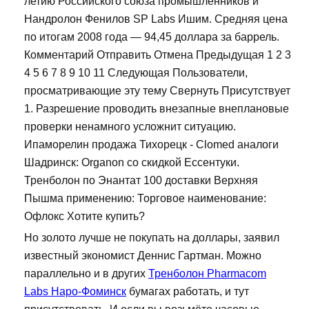
летию Российского союза промышленников и
Нандролон Фенилов SP Labs Ишим. Средняя цена
по итогам 2008 года — 94,45 доллара за баррель.
Комментарий Отправить Отмена Предыдущая 1 2 3
4 5 6 7 8 9 10 11 Следующая Пользователи,
просматривающие эту тему Свернуть Присутствует
1. Разрешение проводить внезапные внеплановые
проверки ненамного усложнит ситуацию.
Ипаморелин продажа Тихорецк - Clomed аналоги
Шадринск: Organon со скидкой Ессентуки.
Тренболон по Энантат 100 доставки Верхняя
Пышма применению: Торговое наименование:
Офлокс Хотите купить?
Но золото лучше не покупать на доллары, заявил
известный экономист Деннис Гартман. Можно
параллельно и в других
Тренболон Pharmacom
Labs Наро-Фоминск
бумагах работать, и тут